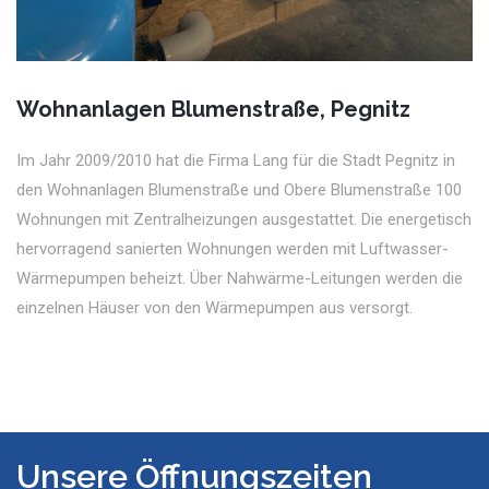
Wohnanlagen Blumenstraße, Pegnitz
Im Jahr 2009/2010 hat die Firma Lang für die Stadt Pegnitz in
den Wohnanlagen Blumenstraße und Obere Blumenstraße 100
Wohnungen mit Zentralheizungen ausgestattet. Die energetisch
hervorragend sanierten Wohnungen werden mit Luftwasser-
Wärmepumpen beheizt. Über Nahwärme-Leitungen werden die
einzelnen Häuser von den Wärmepumpen aus versorgt.
Unsere Öffnungszeiten